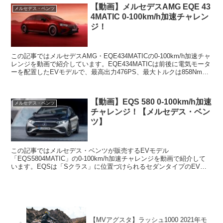
【動画】メルセデスAMG EQE 43
メルセデス・ベンツ
4MATIC 0-100km/h加速チャレン
ジ！
この記事ではメルセデスAMG・EQE434MATICの0-100km/h加速チャ
レンジを動画で紹介しています。EQE434MATICは前後に電気モータ
ーを配置したEVモデルで、最高出力476PS、最大トルクは858Nmを
発揮します。なお、最...
【動画】EQS 580 0-100km/h加速
メルセデス・ベンツ
チャレンジ！【メルセデス・ベン
ツ】
この記事ではメルセデス・ベンツが販売するEVモデル
「EQS5804MATIC」の0-100km/h加速チャレンジを動画で紹介して
います。EQSは「Sクラス」に位置づけられるセダンタイプのEVモ
デルで、「EQS450+」と「EQS5804MA...
【MVアグスタ】ラッシュ1000 2021年モ