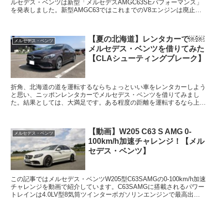
ルセデス・ベンツは新型「メルセデスAMGC63SEパフォーマンス」
を発表しました。新型AMGC63ではこれまでのV8エンジンは廃止さ
れ、排気量2....
【夏の北海道】レンタカーで￼￼
メルセデス・ベンツ
メルセデス・ベンツを借りてみた
【CLAシューティングブレーク】
折角、北海道の道を運転するならちょっといい車をレンタカーしよう
と思い、ニッポンレンタカーでメルセデス・ベンツを借りてみまし
た。結果としては、大満足です。ある程度の距離を運転するなら上質
な車が圧倒的に楽で、楽しめます。また意外と費用も安く、補...
【動画】W205 C63 S AMG 0-
メルセデス・ベンツ
100km/h加速チャレンジ！【メル
セデス・ベンツ】
この記事ではメルセデス・ベンツW205型C63SAMGの0-100km/h加速
チャレンジを動画で紹介しています。C63SAMGに搭載されるパワー
トレインは4.0LV型8気筒ツインターボガソリンエンジンで最高出力
510PSを誇ります。なお、後...