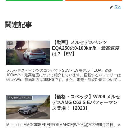
Rio
関連記事
【動画】メルセデスベンツ
EV
EQA250の0-100km/h・最高速度
は？【EV】
メルセデス・ベンツのコンパクトSUV・EVモデル「EQA」の0-
100km/h・最高速度について紹介しています。搭載するバッテリーは
66.5kWh、最高出力は190PSです。また、電費・航続距離については
以下の記事で紹介しています。【電費・...
【価格・スペック】W206 メルセ
メルセデス・ベンツ
デスAMG C63 S Eパフォーマン
ス登場！【2023】
Mercedes-AMGC63SEPERFORMANCE(W206型)2022年9月21日、メ