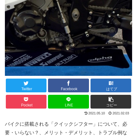
Twitter
Facebook
はてブ
Pocket
LINE
コピー
2021.05.10
2021.02.03
バイクに搭載される「クイックシフター」について、必
要・いらない？、メリット・デメリット、トラブル例な