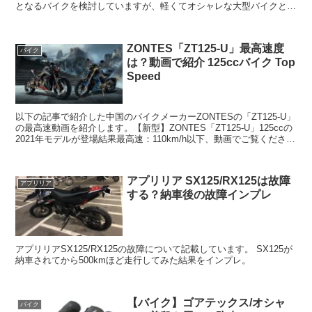
となるバイクを検討していますが、軽くてオシャレな大型バイクとい
うことでハスクバーナの701スヴァルトピレン、...
ZONTES「ZT125-U」最高速度
バイク
は？動画で紹介 125ccバイク Top
Speed
以下の記事で紹介した中国のバイクメーカーZONTESの「ZT125-U」
の最高速動画を紹介します。【新型】ZONTES「ZT125-U」125ccの
2021年モデルが登場結果最高速：110km/h以下、動画でご覧くださ
い。15PSのバイクな...
アプリリア SX125/RX125は故障
アプリリア
する？納車後の故障インプレ
アプリリアSX125/RX125の故障について記載しています。 SX125が
納車されてから500kmほど走行してみた結果をインプレ。
【バイク】ゴアテックス/オシャ
バイク