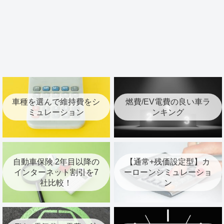
車種を選んで維持費をシ
燃費/EV電費の良い車ラ
ミュレーション
ンキング
自動車保険 2年目以降の
【通常+残価設定型】カ
インターネット割引を7
ーローンシミュレーショ
社比較！
ン