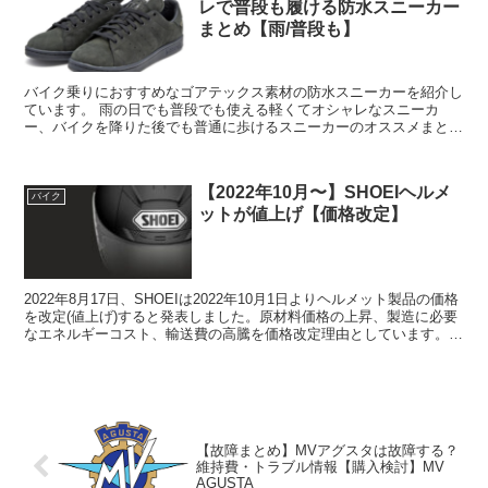
レで普段も履ける防水スニーカー
まとめ【雨/普段も】
バイク乗りにおすすめなゴアテックス素材の防水スニーカーを紹介し
ています。 雨の日でも普段でも使える軽くてオシャレなスニーカ
ー、バイクを降りた後でも普通に歩けるスニーカーのオススメまと
め。
【2022年10月〜】SHOEIヘルメ
バイク
ットが値上げ【価格改定】
2022年8月17日、SHOEIは2022年10月1日よりヘルメット製品の価格
を改定(値上げ)すると発表しました。原材料価格の上昇、製造に必要
なエネルギーコスト、輸送費の高騰を価格改定理由としています。原
材料価格の上昇が続く中、製造に必要な...
【故障まとめ】MVアグスタは故障する？
維持費・トラブル情報【購入検討】MV
AGUSTA