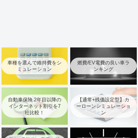
車種を選んで維持費をシ
燃費/EV電費の良い車ラ
ミュレーション
ンキング
自動車保険 2年目以降の
【通常+残価設定型】カ
インターネット割引を7
ーローンシミュレーショ
社比較！
ン