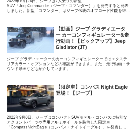
2022年10月24日、ジープは7人乗りの新型
SUV「JeepCommander（ジープ・コマンダー）」を発売すると発表
しました。新型「コマンダー」はジープ伝統のオフロード性能を維持
しながら、7名の乗車が可能な3列シート、快適性や安全性を高...
【動画】ジープ グラディエータ
ジープ
ー カーコンフィギュレーター&走
行動画！【ピックアップ】Jeep
Gladiator (JT)
ジープ グラディエーターのカーコンフィギュレーターではエクステ
リアカラー・オプションなどの確認ができます。また、走行動画・サ
ウンド動画なども紹介しています。
【限定車】コンパス Night Eagle
ジープ
登場！【ジープ】
2022年9月8日、ジープはコンパクトSUVモデル・コンパスに特別な
アクセントパーツや専用アルミホイールを装備した限定車
「CompassNightEagle（コンパス・ナイトイーグル）」を発表しま
した。240台限定での販売です。「コンパス・...