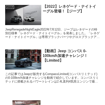
【2022】レネゲード・ナイトイ
ジープ
ーグル登場！【ジープ】
JeepRenegadeNightEagle2022年7月12日、ジープはレネゲードの特
別仕様車「レネゲード・ナイトイーグル」を発表しました。「レネゲ
ード・ナイトイーグル」は専用ブラックパーツやグロスブラックアル
ミホイールなどを採用した特別...
【動画】Jeep コンパス 0-
ジープ
100km/h加速チャレンジ！
【Limited】
この記事ではJeepが販売するCompassLimited(コンパスリミテッド)
の0-100km/h加速チャレンジを動画で紹介しています。コンパスリミ
テッドに搭載されるパワートレインは2.4L直列4気筒エンジンで最高
出力は175PSです。駆...